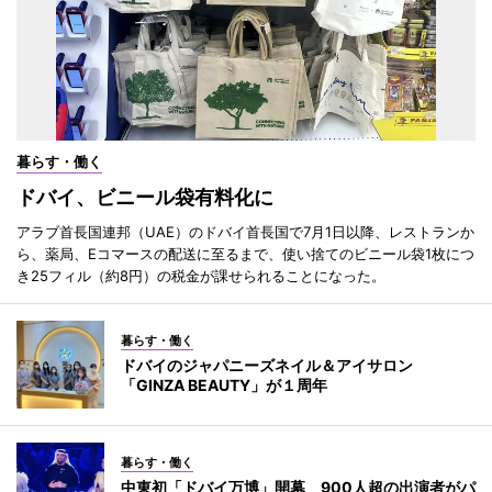
暮らす・働く
ドバイ、ビニール袋有料化に
アラブ首長国連邦（UAE）のドバイ首長国で7月1日以降、レストランか
ら、薬局、Eコマースの配送に至るまで、使い捨てのビニール袋1枚につ
き25フィル（約8円）の税金が課せられることになった。
暮らす・働く
ドバイのジャパニーズネイル＆アイサロン
「GINZA BEAUTY」が１周年
暮らす・働く
中東初「ドバイ万博」開幕 900人超の出演者がパ