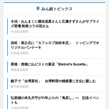
みん経トピックス
今治・おんまくに横浜流星さんと広瀬すずさんがサプライ
ズ登壇 映画コラボ花火も
今治経済新聞
浜松・高丘北に「カフェロブ浜松本店」 トッピングでオ
リジナルパンケーキ
浜松経済新聞
香港・啓徳に仏ビストロ新店「Bistrot's Suzette」
香港経済新聞
銚子で「台湾茶坊」 台湾料理や雑貨通じ文化に親しむ
銚子経済新聞
弘前城の本丸天守が11年ぶりの「曳戻し」へ 記念イベン
トも
弘前経済新聞