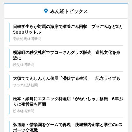
みん経トピックス
日韓学生らが対馬の海岸で漂着ごみ回収 プラごみなど2万
5000リットル
壱岐対馬経済新聞
横瀬町の秩父札所でブコーさんグッズ販売 巡礼文化を身
近に
秩父経済新聞
大須でてんしんくん個展「潜伏する生活」 記念ライブも
サカエ経済新聞
松本・緑町にエスニック料理店「がねいしゃ」移転 6年ぶ
りに夜営業も再開
松本経済新聞
弘道館・偕楽園をゲームで再現 茨城県内企業と学生のeス
ポーツ交流戦