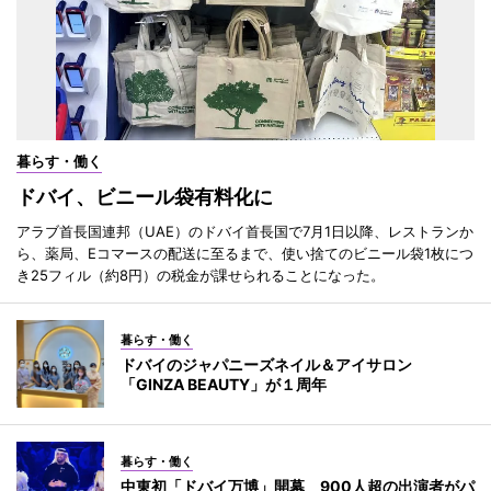
暮らす・働く
ドバイ、ビニール袋有料化に
アラブ首長国連邦（UAE）のドバイ首長国で7月1日以降、レストランか
ら、薬局、Eコマースの配送に至るまで、使い捨てのビニール袋1枚につ
き25フィル（約8円）の税金が課せられることになった。
暮らす・働く
ドバイのジャパニーズネイル＆アイサロン
「GINZA BEAUTY」が１周年
暮らす・働く
中東初「ドバイ万博」開幕 900人超の出演者がパ