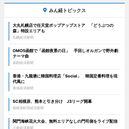
みん経トピックス
大丸札幌店で任天堂ポップアップストア 「どうぶつの
森」特設エリアも
札幌経済新聞
OMO5函館で「函館夜景の日」 手回しオルガンで野外劇
テーマ曲
函館経済新聞
香港・九龍塘に韓国料理店「Social」 韓国定番料理を現
代風に
香港経済新聞
SC相模原、熊本と引き分け J3リーグ開幕
相模原町田経済新聞
関門海峡花火大会、無料エリアなしの門司側をライブ配信
小倉経済新聞