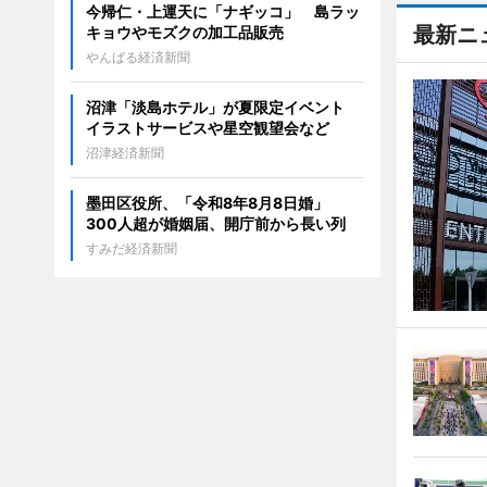
今帰仁・上運天に「ナギッコ」 島ラッ
最新ニ
キョウやモズクの加工品販売
やんばる経済新聞
沼津「淡島ホテル」が夏限定イベント
イラストサービスや星空観望会など
沼津経済新聞
墨田区役所、「令和8年8月8日婚」
300人超が婚姻届、開庁前から長い列
すみだ経済新聞