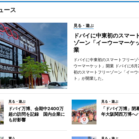
ュース
見る・遊ぶ
ドバイに中東初のスマー
ゾーン「イーウーマーケ
業
ドバイに中東初のスマートフリーゾ
ウーマーケット」開業 ドバイに6月
初のスマートフリーゾーン「イーウ
ト」が開業した。
見る・遊ぶ
見る・遊ぶ
ドバイ万博、会期中2400万
「ドバイ万博」閉幕
超の訪問を記録 国内企業に
年大阪関西万博へ
も好影響
買う
見る・遊ぶ