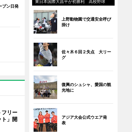
東日本国際大昌平が初勝利 高校野球
ープン日発
上野動物園で交通安全呼び
掛け
佐々木６回２失点 大リー
グ
復興のシュシャ、愛国の観
光地に
トフリー
アジア大会公式ウエア発
ット」開
表