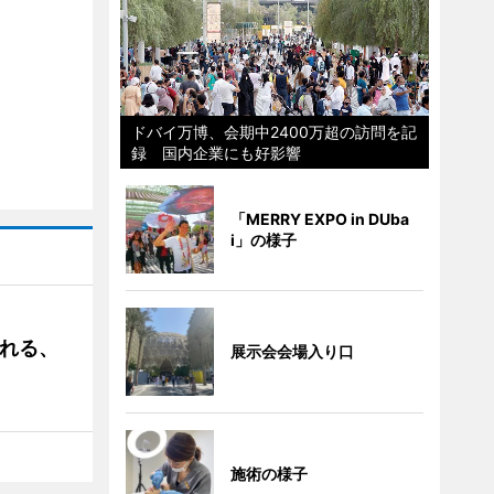
ドバイ万博、会期中2400万超の訪問を記
録 国内企業にも好影響
「MERRY EXPO in DUba
i」の様子
される、
展示会会場入り口
施術の様子