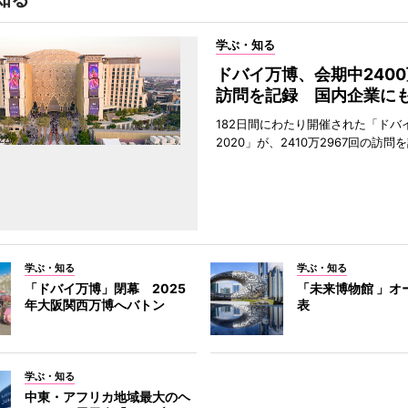
学ぶ・知る
ドバイ万博、会期中240
訪問を記録 国内企業に
182日間にわたり開催された「ドバ
2020」が、2410万2967回の訪
学ぶ・知る
学ぶ・知る
「ドバイ万博」閉幕 2025
「未来博物館 」オ
年大阪関西万博へバトン
表
学ぶ・知る
中東・アフリカ地域最大のヘ