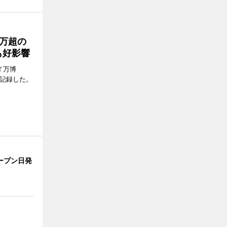
0万超の
も好影響
イ万博
問を記録した。
ープン日発