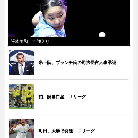
張本美和、４強入り
米上院、ブランチ氏の司法長官人事承認
柏、開幕白星 Ｊリーグ
町田、大勝で発進 Ｊリーグ