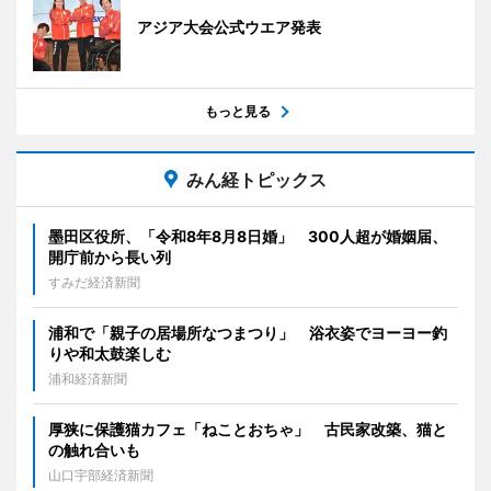
アジア大会公式ウエア発表
もっと見る
みん経トピックス
墨田区役所、「令和8年8月8日婚」 300人超が婚姻届、
開庁前から長い列
すみだ経済新聞
浦和で「親子の居場所なつまつり」 浴衣姿でヨーヨー釣
りや和太鼓楽しむ
浦和経済新聞
厚狭に保護猫カフェ「ねことおちゃ」 古民家改築、猫と
の触れ合いも
山口宇部経済新聞