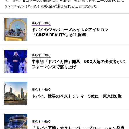
ら、薬局、Eコマースの配送に至るまで、使い捨てのビニール袋1枚につ
き25フィル（約8円）の税金が課せられることになった。
暮らす・働く
ドバイのジャパニーズネイル＆アイサロン
「GINZA BEAUTY」が１周年
暮らす・働く
中東初「ドバイ万博」開幕 900人超の出演者がパ
フォーマンスで盛り上げ
暮らす・働く
ドバイ、世界のベストシティー5位に 東京は6位
暮らす・働く
「ドバイ万博」オクトーバー・プロモーション発表