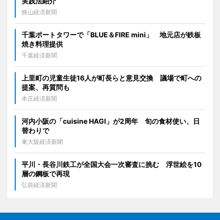
実践法紹介
狭山経済新聞
千葉ポートタワーで「BLUE＆FIRE mini」 地元店が鉄板
焼き料理提供
千葉経済新聞
上里町の児童生徒16人が町長らと意見交換 議場で町への
提案、再質問も
本庄経済新聞
河内小阪の「cuisine HAGI」が2周年 旬の食材使い、日
替わりで
東大阪経済新聞
平川・長谷川鉄工が全国大会一次審査に挑む 浮世絵を10
層の鋼板で再現
弘前経済新聞