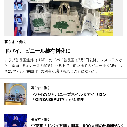
暮らす・働く
ドバイ、ビニール袋有料化に
アラブ首長国連邦（UAE）のドバイ首長国で7月1日以降、レストランか
ら、薬局、Eコマースの配送に至るまで、使い捨てのビニール袋1枚につ
き25フィル（約8円）の税金が課せられることになった。
暮らす・働く
ドバイのジャパニーズネイル＆アイサロン
「GINZA BEAUTY」が１周年
暮らす・働く
中東初「ドバイ万博」開幕 900人超の出演者がパ