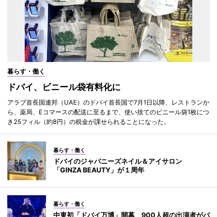
暮らす・働く
ドバイ、ビニール袋有料化に
アラブ首長国連邦（UAE）のドバイ首長国で7月1日以降、レストランか
ら、薬局、Eコマースの配送に至るまで、使い捨てのビニール袋1枚につ
き25フィル（約8円）の税金が課せられることになった。
暮らす・働く
ドバイのジャパニーズネイル＆アイサロン
「GINZA BEAUTY」が１周年
暮らす・働く
中東初「ドバイ万博」開幕 900人超の出演者がパ