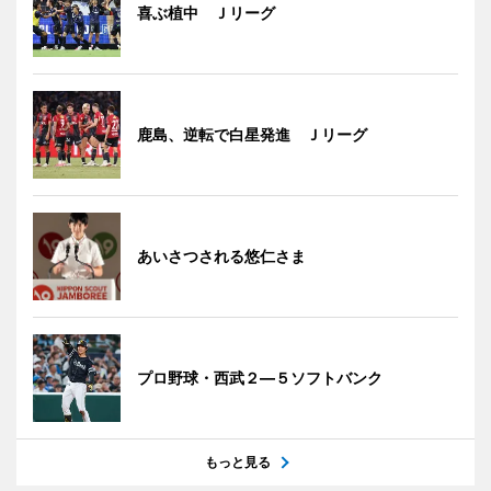
喜ぶ植中 Ｊリーグ
鹿島、逆転で白星発進 Ｊリーグ
あいさつされる悠仁さま
プロ野球・西武２―５ソフトバンク
もっと見る