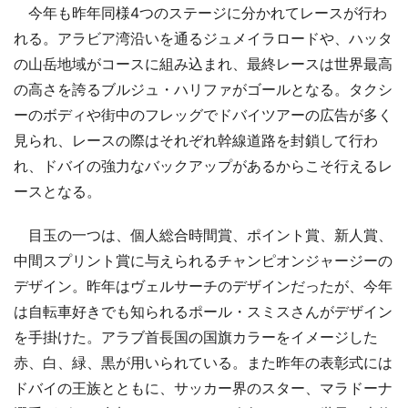
今年も昨年同様4つのステージに分かれてレースが行わ
れる。アラビア湾沿いを通るジュメイラロードや、ハッタ
の山岳地域がコースに組み込まれ、最終レースは世界最高
の高さを誇るブルジュ・ハリファがゴールとなる。タクシ
ーのボディや街中のフレッグでドバイツアーの広告が多く
見られ、レースの際はそれぞれ幹線道路を封鎖して行わ
れ、ドバイの強力なバックアップがあるからこそ行えるレ
ースとなる。
目玉の一つは、個人総合時間賞、ポイント賞、新人賞、
中間スプリント賞に与えられるチャンピオンジャージーの
デザイン。昨年はヴェルサーチのデザインだったが、今年
は自転車好きでも知られるポール・スミスさんがデザイン
を手掛けた。アラブ首長国の国旗カラーをイメージした
赤、白、緑、黒が用いられている。また昨年の表彰式には
ドバイの王族とともに、サッカー界のスター、マラドーナ