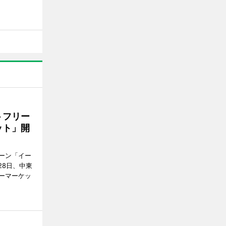
トフリー
ット」開
ーン「イー
28日、中東
ーマーケッ