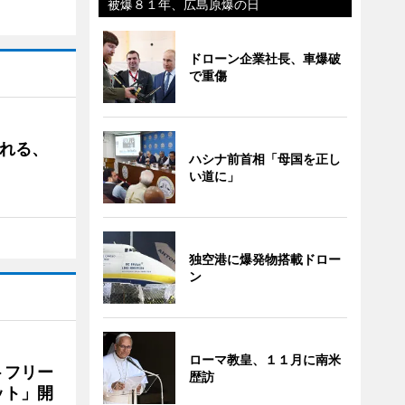
被爆８１年、広島原爆の日
ドローン企業社長、車爆破
で重傷
される、
ハシナ前首相「母国を正し
い道に」
独空港に爆発物搭載ドロー
ン
ローマ教皇、１１月に南米
トフリー
歴訪
ット」開