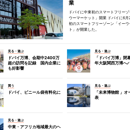
業
ドバイに中東初のスマートフリーゾ
ウーマーケット」開業 ドバイに6月
初のスマートフリーゾーン「イーウ
ト」が開業した。
見る・遊ぶ
見る・遊ぶ
ドバイ万博、会期中2400万
「ドバイ万博」閉幕
超の訪問を記録 国内企業に
年大阪関西万博へ
も好影響
買う
見る・遊ぶ
ドバイ、ビニール袋有料化に
「未来博物館 」オ
表
見る・遊ぶ
中東・アフリカ地域最大のヘ