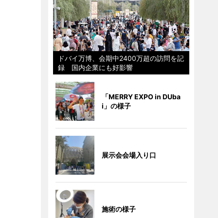
ドバイ万博、会期中2400万超の訪問を記
録 国内企業にも好影響
「MERRY EXPO in DUba
i」の様子
展示会会場入り口
施術の様子