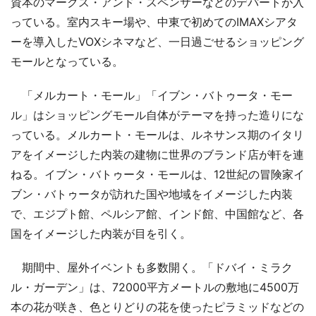
資本のマークス・アンド・スペンサーなどのデパートが入
っている。室内スキー場や、中東で初めてのIMAXシアタ
ーを導入したVOXシネマなど、一日過ごせるショッピング
モールとなっている。
「メルカート・モール」「イブン・バトゥータ・モー
ル」はショッピングモール自体がテーマを持った造りにな
っている。メルカート・モールは、ルネサンス期のイタリ
アをイメージした内装の建物に世界のブランド店が軒を連
ねる。イブン・バトゥータ・モールは、12世紀の冒険家イ
ブン・バトゥータが訪れた国や地域をイメージした内装
で、エジプト館、ペルシア館、インド館、中国館など、各
国をイメージした内装が目を引く。
期間中、屋外イベントも多数開く。「ドバイ・ミラク
ル・ガーデン」は、72000平方メートルの敷地に4500万
本の花が咲き、色とりどりの花を使ったピラミッドなどの