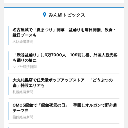
みん経トピックス
名古屋城で「夏まつり」開幕 盆踊りを毎日開催、飲食・
縁日ブースも
名駅経済新聞
「渋谷盆踊り」に6万7000人 109前に櫓、外国人観光客
も踊りの輪に
シブヤ経済新聞
大丸札幌店で任天堂ポップアップストア 「どうぶつの
森」特設エリアも
札幌経済新聞
OMO5函館で「函館夜景の日」 手回しオルガンで野外劇
テーマ曲
函館経済新聞