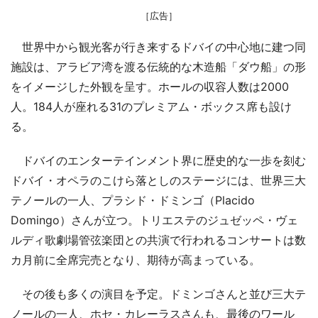
［広告］
世界中から観光客が行き来するドバイの中心地に建つ同
施設は、アラビア湾を渡る伝統的な木造船「ダウ船」の形
をイメージした外観を呈す。ホールの収容人数は2000
人。184人が座れる31のプレミアム・ボックス席も設け
る。
ドバイのエンターテインメント界に歴史的な一歩を刻む
ドバイ・オペラのこけら落としのステージには、世界三大
テノールの一人、プラシド・ドミンゴ（Placido
Domingo）さんが立つ。トリエステのジュゼッペ・ヴェ
ルディ歌劇場管弦楽団との共演で行われるコンサートは数
カ月前に全席完売となり、期待が高まっている。
その後も多くの演目を予定。ドミンゴさんと並び三大テ
ノールの一人、ホセ・カレーラスさんも、最後のワール