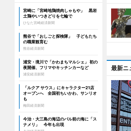
宮崎に「宮崎地鶏焼肉しゃもや」 黒岩
土鶏やいつきどりを七輪で
ひなた宮崎経済新聞
熊谷で「おしごと探検隊」 子どもたち
の職業観育む
熊谷経済新聞
浦安・境川で「かわまちマルシェ」 初の
最新ニ
夜開催、フリマやキッチンカーなど
浦安経済新聞
「ルクア サウス」にキャラクター21店
オープンへ 全国初ちいかわ、サンリオ
も
梅田経済新聞
今治・大三島の海辺のバル前の海に「ス
ナメリ」 今年も出現