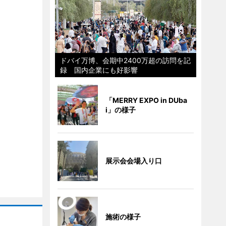
ドバイ万博、会期中2400万超の訪問を記
録 国内企業にも好影響
「MERRY EXPO in DUba
i」の様子
展示会会場入り口
施術の様子