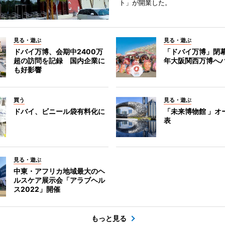
ト」が開業した。
見る・遊ぶ
見る・遊ぶ
ドバイ万博、会期中2400万
「ドバイ万博」閉幕
超の訪問を記録 国内企業に
年大阪関西万博へ
も好影響
買う
見る・遊ぶ
ドバイ、ビニール袋有料化に
「未来博物館 」オ
表
見る・遊ぶ
中東・アフリカ地域最大のヘ
ルスケア展示会「アラブヘル
ス2022」開催
もっと見る