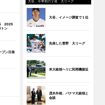
大谷、今季初の２発 大リーグ
大谷、イメージ調査で１位
 2025
バトン
先発した菅野 大リーグ
ープン日発
米大統領ヘリに民間機接近
茂木外相、パナマ大統領と
会談