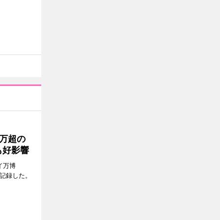
0万超の
も好影響
イ万博
問を記録した。