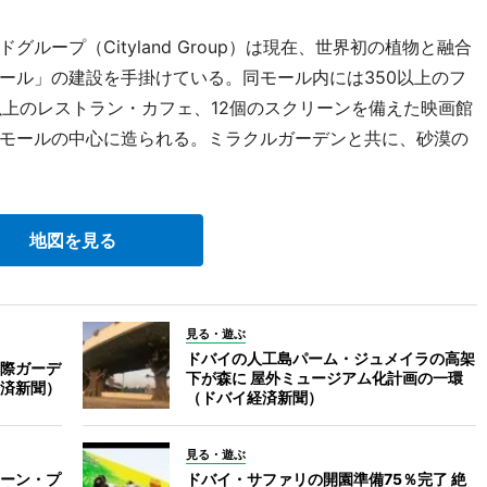
ープ（Cityland Group）は現在、世界初の植物と融合
ール」の建設を手掛けている。同モール内には350以上のフ
以上のレストラン・カフェ、12個のスクリーンを備えた映画館
モールの中心に造られる。ミラクルガーデンと共に、砂漠の
地図を見る
見る・遊ぶ
ドバイの人工島パーム・ジュメイラの高架
際ガーデ
下が森に 屋外ミュージアム化計画の一環
済新聞）
（ドバイ経済新聞）
見る・遊ぶ
ーン・プ
ドバイ・サファリの開園準備75％完了 絶