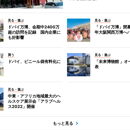
見る・遊ぶ
見る・遊ぶ
ドバイ万博、会期中2400万
「ドバイ万博」閉幕
超の訪問を記録 国内企業に
年大阪関西万博へ
も好影響
買う
見る・遊ぶ
ドバイ、ビニール袋有料化に
「未来博物館 」オ
表
見る・遊ぶ
中東・アフリカ地域最大のヘ
ルスケア展示会「アラブヘル
ス2022」開催
もっと見る