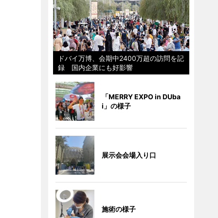
ドバイ万博、会期中2400万超の訪問を記
録 国内企業にも好影響
「MERRY EXPO in DUba
i」の様子
展示会会場入り口
施術の様子