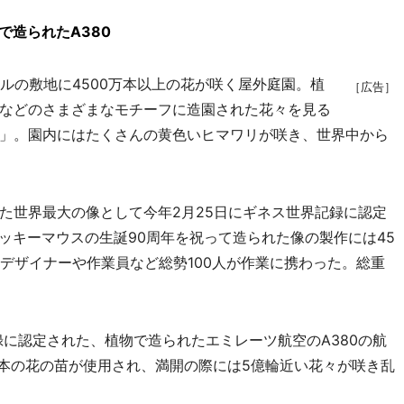
で造られたA380
ルの敷地に4500万本以上の花が咲く屋外庭園。植
［広告］
などのさまざまなモチーフに造園された花々を見る
」。園内にはたくさんの黄色いヒマワリが咲き、世界中から
世界最大の像として今年2月25日にギネス世界記録に認定
ミッキーマウスの生誕90周年を祝って造られた像の製作には45
デザイナーや作業員など総勢100人が作業に携わった。総重
録に認定された、植物で造られたエミレーツ航空のA380の航
万本の花の苗が使用され、満開の際には5億輪近い花々が咲き乱