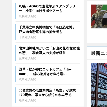
札幌・AOAOで進化学ぶスタンプラリ
ー 小学生向けラボツアーも
札幌経済新聞
千葉県立中央博物館で「ちば恐竜博」
巨大肉食恐竜や海の捕食者も
千葉経済新聞
岩木山神社向かいに「お山の花彩食堂 龍
最新ニ
の憩」 和食職人の夫婦が経営
弘前経済新聞
浅草・松が谷にニットカフェ「ito-
mori」 編み物好きが集う場に
浅草経済新聞
北習志野の老舗精肉店「鳥吉」が創業
170周年 幕末から続くのれん守る
船橋経済新聞