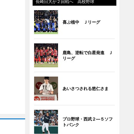
長崎日大が２回戦へ 高校野球
喜ぶ植中 Ｊリーグ
鹿島、逆転で白星発進 Ｊ
リーグ
あいさつされる悠仁さま
プロ野球・西武２―５ソフ
トバンク