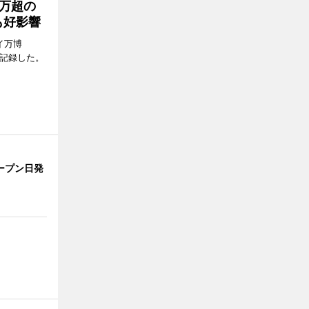
0万超の
も好影響
イ万博
問を記録した。
ープン日発