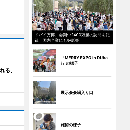
ドバイ万博、会期中2400万超の訪問を記
録 国内企業にも好影響
「MERRY EXPO in DUba
i」の様子
される、
展示会会場入り口
施術の様子