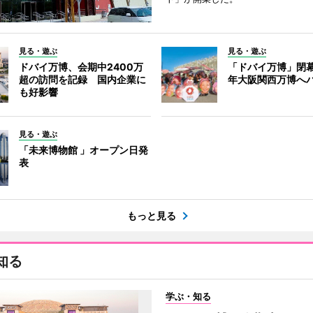
見る・遊ぶ
見る・遊ぶ
ドバイ万博、会期中2400万
「ドバイ万博」閉幕
超の訪問を記録 国内企業に
年大阪関西万博へ
も好影響
見る・遊ぶ
「未来博物館 」オープン日発
表
もっと見る
知る
学ぶ・知る