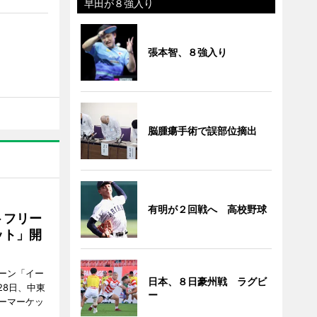
早田が８強入り
張本智、８強入り
脳腫瘍手術で誤部位摘出
有明が２回戦へ 高校野球
トフリー
ット」開
ーン「イー
日本、８日豪州戦 ラグビ
28日、中東
ー
ーマーケッ