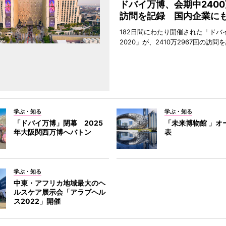
ドバイ万博、会期中240
訪問を記録 国内企業に
182日間にわたり開催された「ドバ
2020」が、2410万2967回の訪
学ぶ・知る
学ぶ・知る
「ドバイ万博」閉幕 2025
「未来博物館 」オ
年大阪関西万博へバトン
表
学ぶ・知る
中東・アフリカ地域最大のヘ
ルスケア展示会「アラブヘル
ス2022」開催