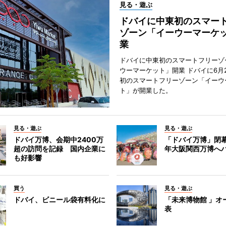
見る・遊ぶ
ドバイに中東初のスマー
ゾーン「イーウーマーケ
業
ドバイに中東初のスマートフリーゾ
ウーマーケット」開業 ドバイに6月
初のスマートフリーゾーン「イーウ
ト」が開業した。
見る・遊ぶ
見る・遊ぶ
ドバイ万博、会期中2400万
「ドバイ万博」閉幕
超の訪問を記録 国内企業に
年大阪関西万博へ
も好影響
買う
見る・遊ぶ
ドバイ、ビニール袋有料化に
「未来博物館 」オ
表