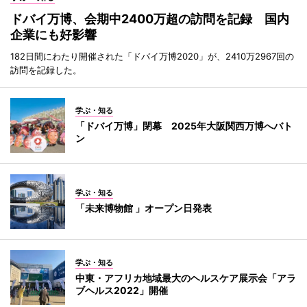
ドバイ万博、会期中2400万超の訪問を記録 国内
企業にも好影響
182日間にわたり開催された「ドバイ万博2020」が、2410万2967回の
訪問を記録した。
学ぶ・知る
「ドバイ万博」閉幕 2025年大阪関西万博へバト
ン
学ぶ・知る
「未来博物館 」オープン日発表
学ぶ・知る
中東・アフリカ地域最大のヘルスケア展示会「アラ
ブヘルス2022」開催