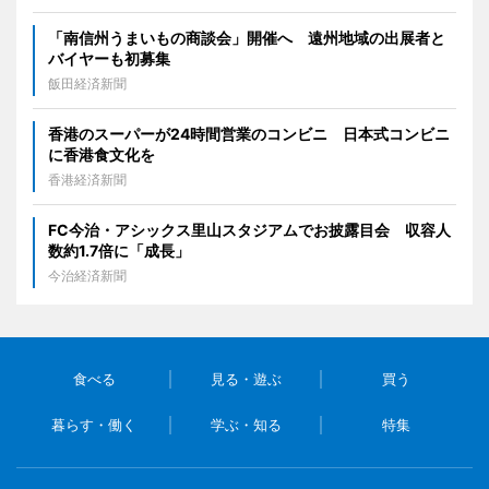
「南信州うまいもの商談会」開催へ 遠州地域の出展者と
バイヤーも初募集
飯田経済新聞
香港のスーパーが24時間営業のコンビニ 日本式コンビニ
に香港食文化を
香港経済新聞
FC今治・アシックス里山スタジアムでお披露目会 収容人
数約1.7倍に「成長」
今治経済新聞
食べる
見る・遊ぶ
買う
暮らす・働く
学ぶ・知る
特集