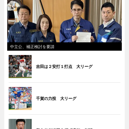
中立公、補正検討を要請
吉田は２安打１打点 大リーグ
千賀の力投 大リーグ