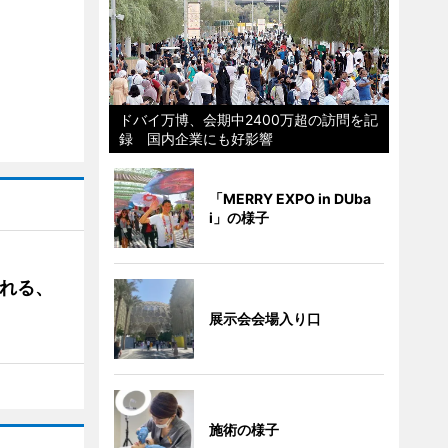
ドバイ万博、会期中2400万超の訪問を記
録 国内企業にも好影響
「MERRY EXPO in DUba
i」の様子
される、
展示会会場入り口
施術の様子