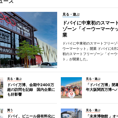
ュース
見る・遊ぶ
ドバイに中東初のスマー
ゾーン「イーウーマーケ
業
ドバイに中東初のスマートフリーゾ
ウーマーケット」開業 ドバイに6月
初のスマートフリーゾーン「イーウ
ト」が開業した。
見る・遊ぶ
見る・遊ぶ
ドバイ万博、会期中2400万
「ドバイ万博」閉幕
超の訪問を記録 国内企業に
年大阪関西万博へ
も好影響
買う
見る・遊ぶ
ドバイ、ビニール袋有料化に
「未来博物館 」オ