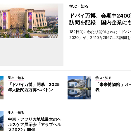
学ぶ・知る
ドバイ万博、会期中240
訪問を記録 国内企業に
182日間にわたり開催された「ドバ
2020」が、2410万2967回の訪
学ぶ・知る
学ぶ・知る
「ドバイ万博」閉幕 2025
「未来博物館 」オ
年大阪関西万博へバトン
表
学ぶ・知る
中東・アフリカ地域最大のヘ
ルスケア展示会「アラブヘル
ス2022」開催