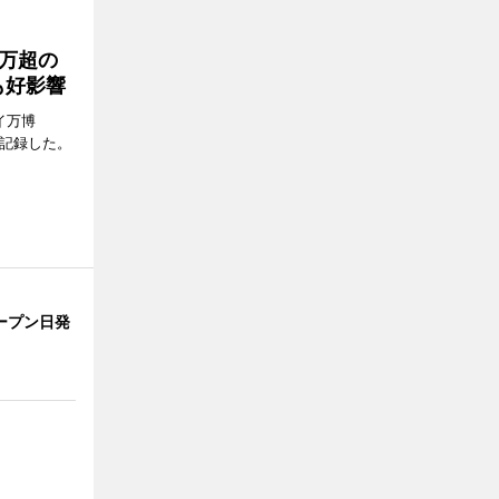
0万超の
も好影響
イ万博
問を記録した。
ープン日発