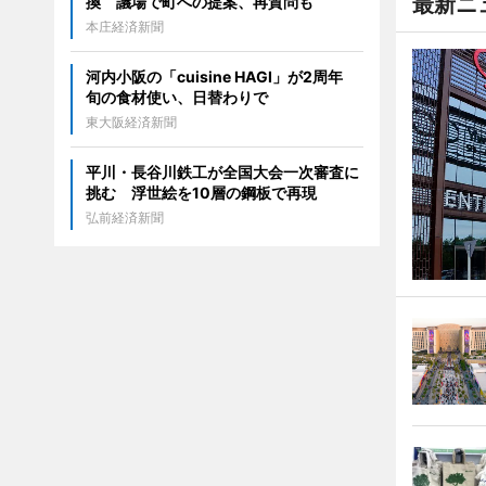
最新ニ
換 議場で町への提案、再質問も
本庄経済新聞
河内小阪の「cuisine HAGI」が2周年
旬の食材使い、日替わりで
東大阪経済新聞
平川・長谷川鉄工が全国大会一次審査に
挑む 浮世絵を10層の鋼板で再現
弘前経済新聞