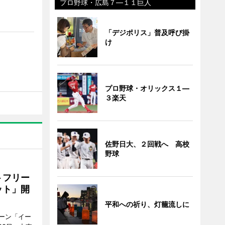
プロ野球・広島７―１１巨人
「デジポリス」普及呼び掛
け
プロ野球・オリックス１―
３楽天
佐野日大、２回戦へ 高校
野球
トフリー
ット」開
平和への祈り、灯籠流しに
ーン「イー