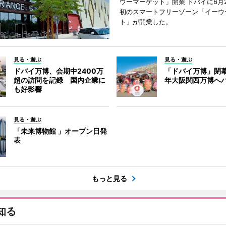
ウーマーケット」開業 ドバイに6月
初のスマートフリーゾーン「イーウ
ト」が開業した。
見る・遊ぶ
見る・遊ぶ
ドバイ万博、会期中2400万
「ドバイ万博」閉幕
超の訪問を記録 国内企業に
年大阪関西万博へ
も好影響
見る・遊ぶ
「未来博物館 」オープン日発
表
もっと見る
知る