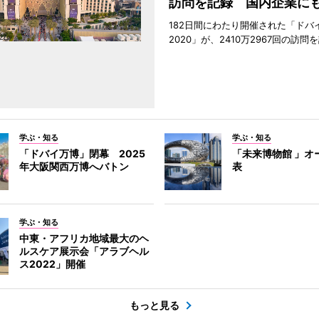
訪問を記録 国内企業に
182日間にわたり開催された「ドバ
2020」が、2410万2967回の訪
学ぶ・知る
学ぶ・知る
「ドバイ万博」閉幕 2025
「未来博物館 」オ
年大阪関西万博へバトン
表
学ぶ・知る
中東・アフリカ地域最大のヘ
ルスケア展示会「アラブヘル
ス2022」開催
もっと見る