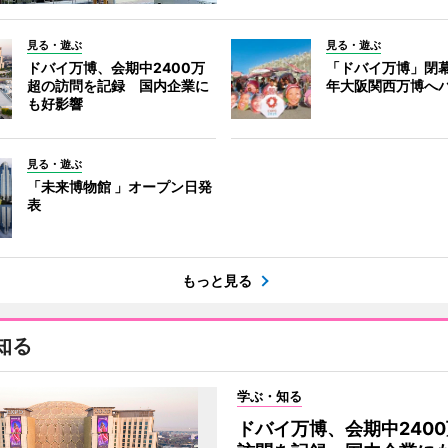
見る・遊ぶ
見る・遊ぶ
ドバイ万博、会期中2400万
「ドバイ万博」閉幕
超の訪問を記録 国内企業に
年大阪関西万博へ
も好影響
見る・遊ぶ
「未来博物館 」オープン日発
表
もっと見る
知る
学ぶ・知る
ドバイ万博、会期中240