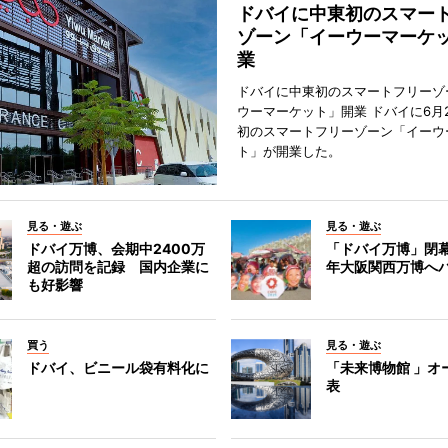
ドバイに中東初のスマー
ゾーン「イーウーマーケ
業
ドバイに中東初のスマートフリーゾ
ウーマーケット」開業 ドバイに6月
初のスマートフリーゾーン「イーウ
ト」が開業した。
見る・遊ぶ
見る・遊ぶ
ドバイ万博、会期中2400万
「ドバイ万博」閉幕
超の訪問を記録 国内企業に
年大阪関西万博へ
も好影響
買う
見る・遊ぶ
ドバイ、ビニール袋有料化に
「未来博物館 」オ
表