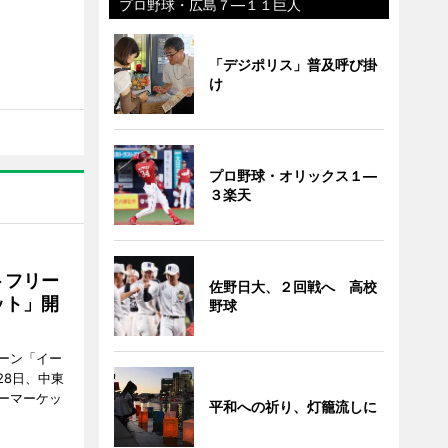
プロ野球・広島７―１１巨人
「デジポリス」普及呼び掛
け
プロ野球・オリックス１―
３楽天
トフリー
佐野日大、２回戦へ 高校
ット」開
野球
ーン「イー
28日、中東
ーマーケッ
平和への祈り、灯籠流しに