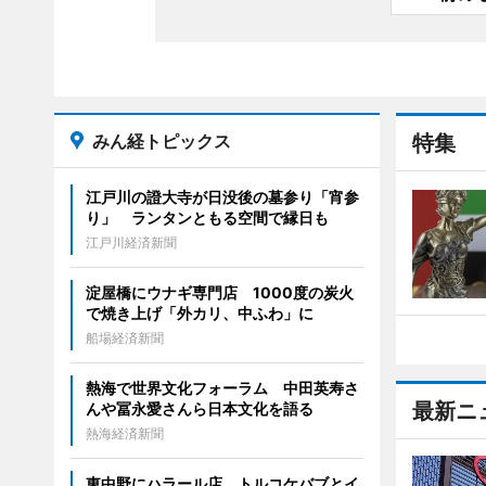
みん経トピックス
特集
江戸川の證大寺が日没後の墓参り「宵参
り」 ランタンともる空間で縁日も
江戸川経済新聞
淀屋橋にウナギ専門店 1000度の炭火
で焼き上げ「外カリ、中ふわ」に
船場経済新聞
熱海で世界文化フォーラム 中田英寿さ
最新ニ
んや冨永愛さんら日本文化を語る
熱海経済新聞
東中野にハラール店 トルコケバブとイ