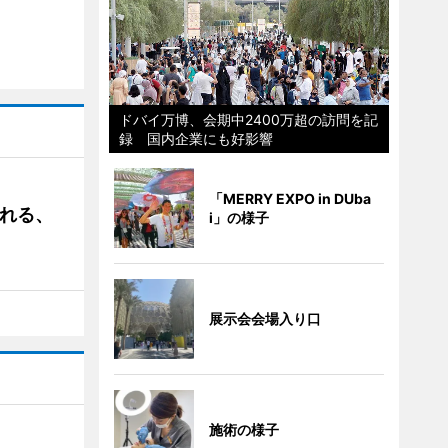
ドバイ万博、会期中2400万超の訪問を記
録 国内企業にも好影響
「MERRY EXPO in DUba
される、
i」の様子
展示会会場入り口
施術の様子