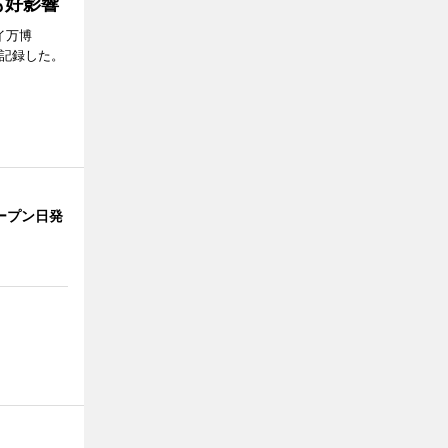
も好影響
イ万博
問を記録した。
ープン日発