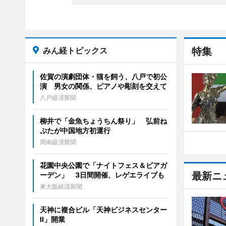
みん経トピックス
特集
佐賀の演劇団体・猫を飼う、八戸で初公
演 男女の関係、ピアノや彫刻を交えて
八戸経済新聞
柳井で「金魚ちょうちん祭り」 弘前ね
ぷたが中国地方初運行
周南経済新聞
花園中央公園で「ナイトフェス＆ビアガ
最新ニ
ーデン」 3日間開催、レゲエライブも
東大阪経済新聞
天神に複合ビル「天神ビジネスセンター
II」開業