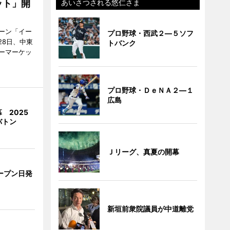
ット」開
あいさつされる悠仁さま
ーン「イー
プロ野球・西武２―５ソフ
28日、中東
トバンク
ーマーケッ
プロ野球・ＤｅＮＡ２―１
広島
 2025
バトン
Ｊリーグ、真夏の開幕
ープン日発
新垣前衆院議員が中道離党