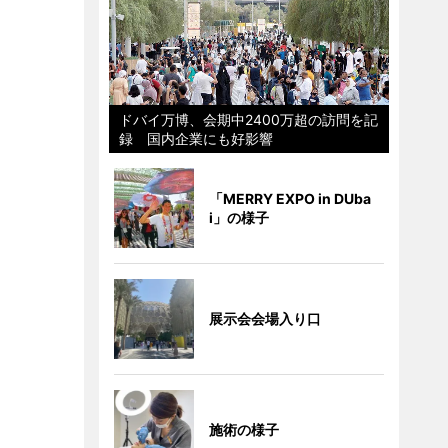
ドバイ万博、会期中2400万超の訪問を記
録 国内企業にも好影響
「MERRY EXPO in DUba
i」の様子
展示会会場入り口
施術の様子