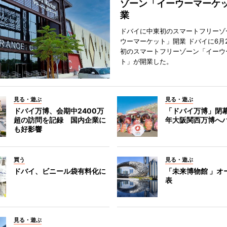
ゾーン「イーウーマーケ
業
ドバイに中東初のスマートフリーゾ
ウーマーケット」開業 ドバイに6月
初のスマートフリーゾーン「イーウ
ト」が開業した。
見る・遊ぶ
見る・遊ぶ
ドバイ万博、会期中2400万
「ドバイ万博」閉幕
超の訪問を記録 国内企業に
年大阪関西万博へ
も好影響
買う
見る・遊ぶ
ドバイ、ビニール袋有料化に
「未来博物館 」オ
表
見る・遊ぶ