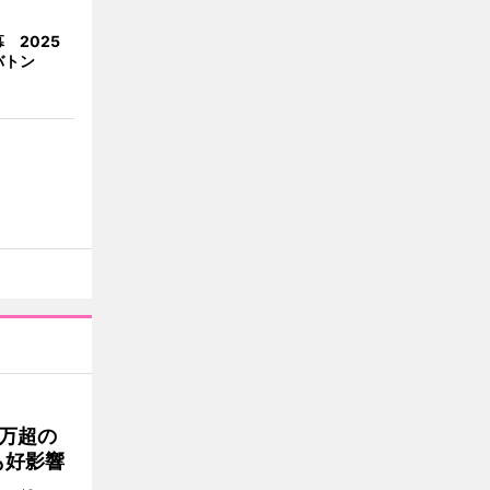
 2025
バトン
0万超の
も好影響