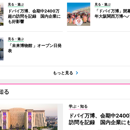
見る・遊ぶ
見る・遊ぶ
ドバイ万博、会期中2400万
「ドバイ万博」閉幕
超の訪問を記録 国内企業に
年大阪関西万博へ
も好影響
見る・遊ぶ
「未来博物館 」オープン日発
表
もっと見る
知る
学ぶ・知る
ドバイ万博、会期中240
訪問を記録 国内企業に