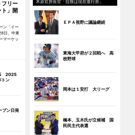
木原官房長官「拉致は現在進行形」
トフリー
ット」開
ＥＰＡ視野に議論継続
ーン「イー
28日、中東
ーマーケッ
東海大甲府が２回戦へ 高
校野球
 2025
バトン
岡本は１安打 大リーグ
ープン日発
橋本、玉木氏が立候補 国
民民主代表選