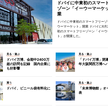
ドバイに中東初のスマー
ゾーン「イーウーマーケ
業
ドバイに中東初のスマートフリーゾ
ウーマーケット」開業 ドバイに6月
初のスマートフリーゾーン「イーウ
ト」が開業した。
見る・遊ぶ
見る・遊ぶ
ドバイ万博、会期中2400万
「ドバイ万博」閉幕
超の訪問を記録 国内企業に
年大阪関西万博へ
も好影響
買う
見る・遊ぶ
ドバイ、ビニール袋有料化に
「未来博物館 」オ
表