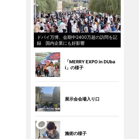
ドバイ万博、会期中2400万超の訪問を記
録 国内企業にも好影響
「MERRY EXPO in DUba
i」の様子
展示会会場入り口
施術の様子