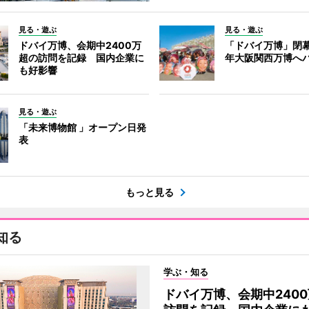
見る・遊ぶ
見る・遊ぶ
ドバイ万博、会期中2400万
「ドバイ万博」閉幕
超の訪問を記録 国内企業に
年大阪関西万博へ
も好影響
見る・遊ぶ
「未来博物館 」オープン日発
表
もっと見る
知る
学ぶ・知る
ドバイ万博、会期中240