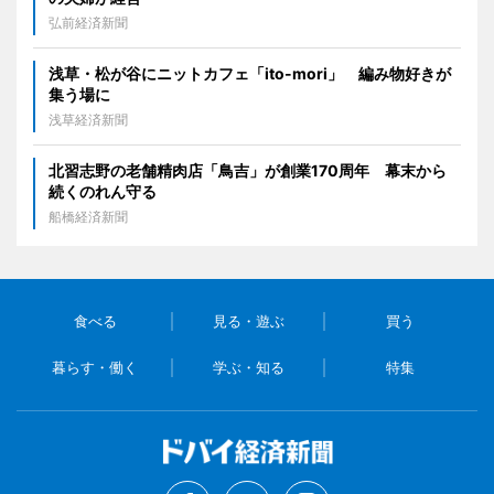
弘前経済新聞
浅草・松が谷にニットカフェ「ito-mori」 編み物好きが
集う場に
浅草経済新聞
北習志野の老舗精肉店「鳥吉」が創業170周年 幕末から
続くのれん守る
船橋経済新聞
食べる
見る・遊ぶ
買う
暮らす・働く
学ぶ・知る
特集