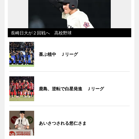
長崎日大が２回戦へ 高校野球
喜ぶ植中 Ｊリーグ
鹿島、逆転で白星発進 Ｊリーグ
あいさつされる悠仁さま