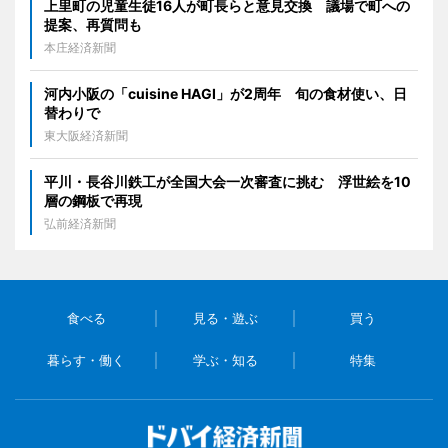
上里町の児童生徒16人が町長らと意見交換 議場で町への
提案、再質問も
本庄経済新聞
河内小阪の「cuisine HAGI」が2周年 旬の食材使い、日
替わりで
東大阪経済新聞
平川・長谷川鉄工が全国大会一次審査に挑む 浮世絵を10
層の鋼板で再現
弘前経済新聞
食べる
見る・遊ぶ
買う
暮らす・働く
学ぶ・知る
特集