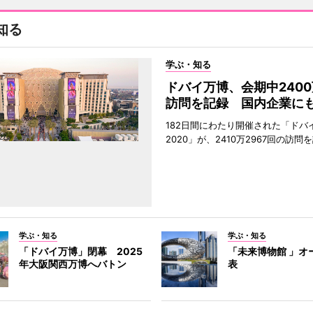
知る
学ぶ・知る
ドバイ万博、会期中240
訪問を記録 国内企業に
182日間にわたり開催された「ドバ
2020」が、2410万2967回の訪
学ぶ・知る
学ぶ・知る
「ドバイ万博」閉幕 2025
「未来博物館 」オ
年大阪関西万博へバトン
表