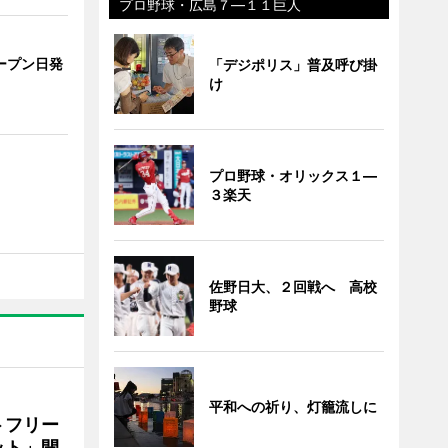
プロ野球・広島７―１１巨人
ープン日発
「デジポリス」普及呼び掛
け
プロ野球・オリックス１―
３楽天
佐野日大、２回戦へ 高校
野球
平和への祈り、灯籠流しに
トフリー
ット」開