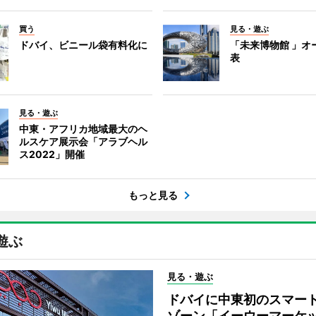
買う
見る・遊ぶ
ドバイ、ビニール袋有料化に
「未来博物館 」オ
表
見る・遊ぶ
中東・アフリカ地域最大のヘ
ルスケア展示会「アラブヘル
ス2022」開催
もっと見る
遊ぶ
見る・遊ぶ
ドバイに中東初のスマー
ゾーン「イーウーマーケ