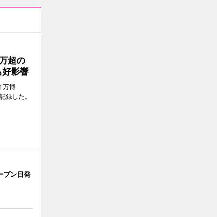
0万超の
も好影響
イ万博
問を記録した。
ープン日発