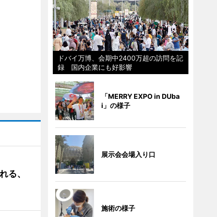
ドバイ万博、会期中2400万超の訪問を記
録 国内企業にも好影響
「MERRY EXPO in DUba
i」の様子
展示会会場入り口
される、
施術の様子